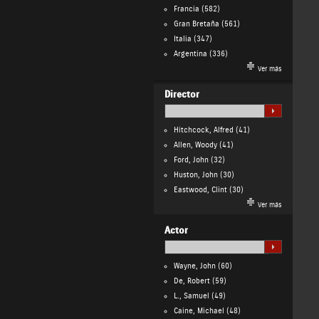
Francia
(582)
Gran Bretaña
(561)
Italia
(347)
Argentina
(336)
Ver más
Director
Hitchcock, Alfred
(41)
Allen, Woody
(41)
Ford, John
(32)
Huston, John
(30)
Eastwood, Clint
(30)
Ver más
Actor
Wayne, John
(60)
De, Robert
(59)
L., Samuel
(49)
Caine, Michael
(48)