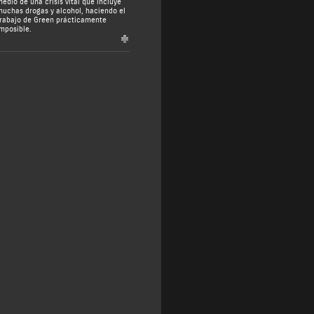
edio de una crisis vital que incluye
uchas drogas y alcohol, haciendo el
rabajo de Green prácticamente
mposible.