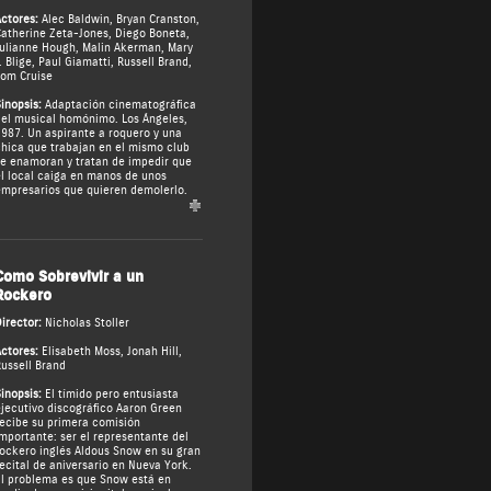
ctores:
Alec Baldwin
,
Bryan Cranston
,
atherine Zeta-Jones
,
Diego Boneta
,
ulianne Hough
,
Malin Akerman
,
Mary
. Blige
,
Paul Giamatti
,
Russell Brand
,
om Cruise
inopsis:
Adaptación cinematográfica
el musical homónimo. Los Ángeles,
987. Un aspirante a roquero y una
hica que trabajan en el mismo club
e enamoran y tratan de impedir que
l local caiga en manos de unos
mpresarios que quieren demolerlo.
Como Sobrevivir a un
Rockero
irector:
Nicholas Stoller
ctores:
Elisabeth Moss
,
Jonah Hill
,
ussell Brand
inopsis:
El tímido pero entusiasta
jecutivo discográfico Aaron Green
ecibe su primera comisión
mportante: ser el representante del
ockero inglés Aldous Snow en su gran
ecital de aniversario en Nueva York.
l problema es que Snow está en