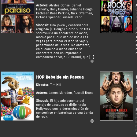
Actores:
Alyshia Ochse
,
Daniel
A
Flaherty
,
Holly Hunter
,
Julianne Hough
,
C
Kathleen Rose Perkins
,
Nick Offerman
,
J
Octavia Spencer
,
Russell Brand
J
T
Sinopsis:
Una joven y conservadora
religiosa (J. Hough) pierde su fe tras
S
sobrevivir a un accidente de avión,
d
motivo por el que decide irse a Las
1
Vegas para probar el lado salvaje y
c
pecaminoso de la vida. No obstante,
s
en el camino a dicha ciudad se
e
encontrará con un improbable
e
compañero de viaje (R. Brand), que […]
HOP Rebelde sin Pascua
Director:
Tim Hill
D
Actores:
James Marsden
,
Russell Brand
A
Sinopsis:
El hijo adolescente del
R
conejo de pascuas se dirije hacia
Hollywood con la determinación de
S
convertirse en baterista de una banda
e
de rock.
r
i
r
r
E