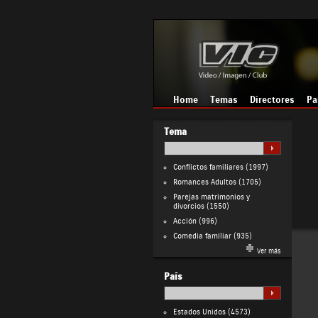
Home
Temas
Directores
Pa
Tema
Conflictos familiares
(1997)
Romances Adultos
(1705)
Parejas matrimonios y
divorcios
(1550)
Acción
(996)
Comedia familiar
(935)
Ver más
País
Estados Unidos
(4573)