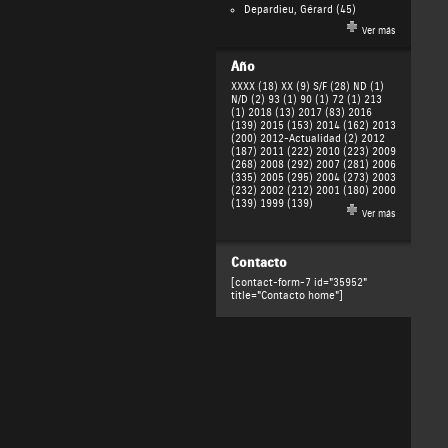
Depardieu, Gérard
(45)
Ver más
Año
XXXX (18)
XX (9)
S/F (28)
ND (1)
N/D (2)
93 (1)
90 (1)
72 (1)
213
(1)
2018 (13)
2017 (83)
2016
(139)
2015 (153)
2014 (162)
2013
(200)
2012-Actualidad (2)
2012
(187)
2011 (222)
2010 (223)
2009
(268)
2008 (292)
2007 (281)
2006
(335)
2005 (295)
2004 (273)
2003
(232)
2002 (212)
2001 (180)
2000
(139)
1999 (139)
Ver más
Contacto
[contact-form-7 id="35952"
title="Contacto home"]