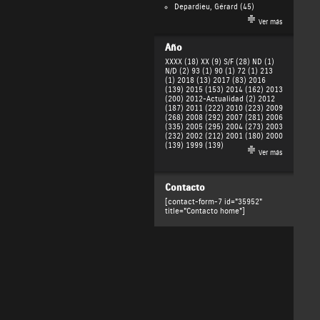
Depardieu, Gérard
(45)
Ver más
Año
XXXX (18)
XX (9)
S/F (28)
ND (1)
N/D (2)
93 (1)
90 (1)
72 (1)
213
(1)
2018 (13)
2017 (83)
2016
(139)
2015 (153)
2014 (162)
2013
(200)
2012-Actualidad (2)
2012
(187)
2011 (222)
2010 (223)
2009
(268)
2008 (292)
2007 (281)
2006
(335)
2005 (295)
2004 (273)
2003
(232)
2002 (212)
2001 (180)
2000
(139)
1999 (139)
Ver más
Contacto
[contact-form-7 id="35952"
title="Contacto home"]