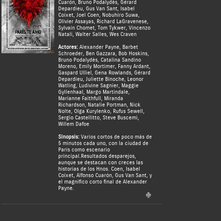
Cuarón
,
Bruno Podalydès
,
Gérard
Depardieu
,
Gus Van Sant
,
Isabel
Coixet
,
Joel Coen
,
Nobuhiro Suwa
,
Olivier Assayas
,
Richard LaGravenese
,
Sylvain Chomet
,
Tom Tykwer
,
Vincenzo
Natali
,
Walter Salles
,
Wes Craven
Actores:
Alexander Payne
,
Barbet
Schroeder
,
Ben Gazzara
,
Bob Hoskins
,
Bruno Podalydès
,
Catalina Sandino
Moreno
,
Emily Mortimer
,
Fanny Ardant
,
Gaspard Ulliel
,
Gena Rowlands
,
Gérard
Depardieu
,
Juliette Binoche
,
Leonor
Watling
,
Ludivine Sagnier
,
Maggie
Gyllenhaal
,
Margo Martindale
,
Marianne Faithfull
,
Miranda
Richardson
,
Natalie Portman
,
Nick
Nolte
,
Olga Kurylenko
,
Rufus Sewell
,
Sergio Castellitto
,
Steve Buscemi
,
Willem Dafoe
Sinopsis:
Varios cortos de poco más de
5 minutos cada uno, con la ciudad de
París como escenario
principal.Resultados desparejos,
aunque se destacan con creces las
historias de los Hnos. Coen, Isabel
Coixet, Alfonso Cuarón, Gus Van Sant, y
el magnífico corto final de Alexander
Payne.