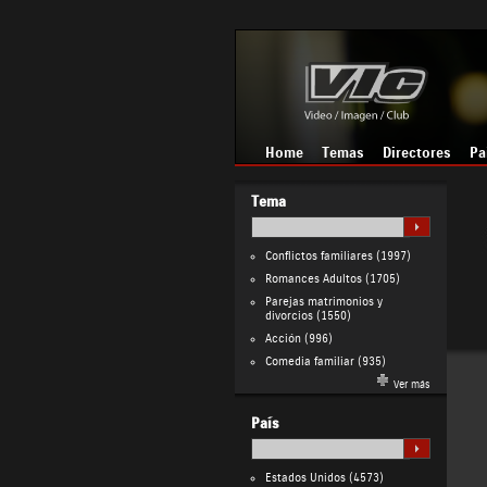
Home
Temas
Directores
Pa
Tema
Conflictos familiares
(1997)
Romances Adultos
(1705)
Parejas matrimonios y
divorcios
(1550)
Acción
(996)
Comedia familiar
(935)
Ver más
País
Estados Unidos
(4573)