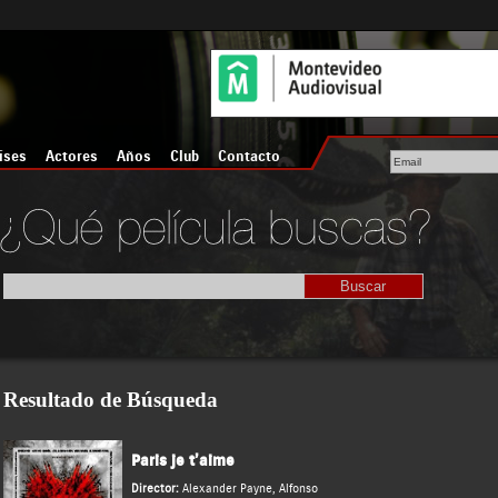
íses
Actores
Años
Club
Contacto
Resultado de Búsqueda
Paris je t’aime
Director:
Alexander Payne
,
Alfonso