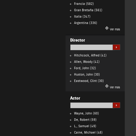
Francia
(582)
Gran Bretaña
(561)
Italia
(347)
Argentina
(336)
Ver más
Director
Hitchcock, Alfred
(41)
Allen, Woody
(41)
Ford, John
(32)
Huston, John
(30)
Eastwood, Clint
(30)
Ver más
Actor
Wayne, John
(60)
De, Robert
(59)
L., Samuel
(49)
Caine, Michael
(48)