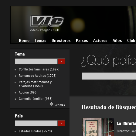
Home
Temas
Directores
Países
Actores
Años
Club
Tema
Conflictos familiares
(1997)
Romances Adultos
(1705)
Parejas matrimonios y
divorcios
(1550)
Acción
(996)
Comedia familiar
(935)
Ver más
Resultado de Búsque
País
La librerí
Estados Unidos
(4573)
Director:
Isa