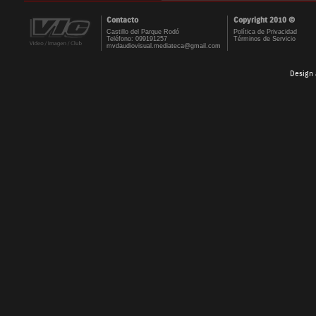
Contacto
Copyright 2010 ©
Castillo del Parque Rodó
Política de Privacidad
Teléfono: 099191257
Términos de Servicio
mvdaudiovisual.mediateca@gmail.com
Design 