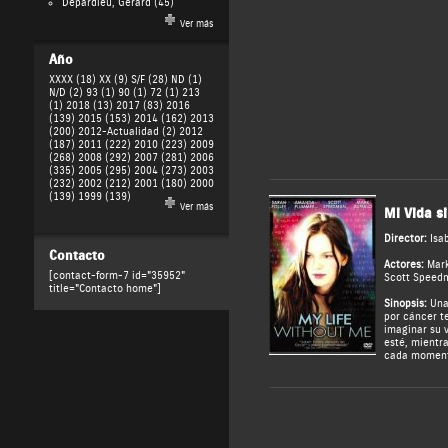
Depardieu, Gérard
(45)
Ver más
Año
XXXX (18)
XX (9)
S/F (28)
ND (1)
N/D (2)
93 (1)
90 (1)
72 (1)
213
(1)
2018 (13)
2017 (83)
2016
(139)
2015 (153)
2014 (162)
2013
(200)
2012-Actualidad (2)
2012
(187)
2011 (222)
2010 (223)
2009
(268)
2008 (292)
2007 (281)
2006
(335)
2005 (295)
2004 (273)
2003
(232)
2002 (212)
2001 (180)
2000
(139)
1999 (139)
Ver más
Mi Vida s
Director:
Isa
Contacto
Actores:
Mark
[contact-form-7 id="35952"
Scott Speed
title="Contacto home"]
Sinopsis:
Una
por cáncer t
imaginar su 
esté, mientr
cada moment