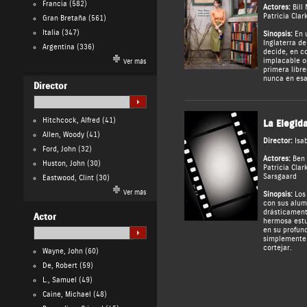
Francia
(582)
Actores:
Bill
Patricia Clar
Gran Bretaña
(561)
Italia
(347)
Sinopsis:
En u
Inglaterra d
Argentina
(336)
decide, en c
implacable op
Ver más
primera libr
nunca en esa
Director
Hitchcock, Alfred
(41)
La Elegid
Allen, Woody
(41)
Director:
Isa
Ford, John
(32)
Actores:
Ben 
Huston, John
(30)
Patricia Clar
Sarsgaard
Eastwood, Clint
(30)
Ver más
Sinopsis:
Los 
con sus alu
drásticament
Actor
hermosa estu
en su profun
simplemente 
cortejar.
Wayne, John
(60)
De, Robert
(59)
L., Samuel
(49)
Caine, Michael
(48)