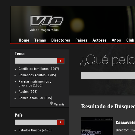
Home
Temas
Directores
Países
Actores
Años
Club
Tema
Conflictos familiares
(1997)
Romances Adultos
(1705)
Parejas matrimonios y
divorcios
(1550)
Acción
(996)
Comedia familiar
(935)
Ver más
Resultado de Búsque
País
Cassavete
Estados Unidos
(4573)
Director:
Cha