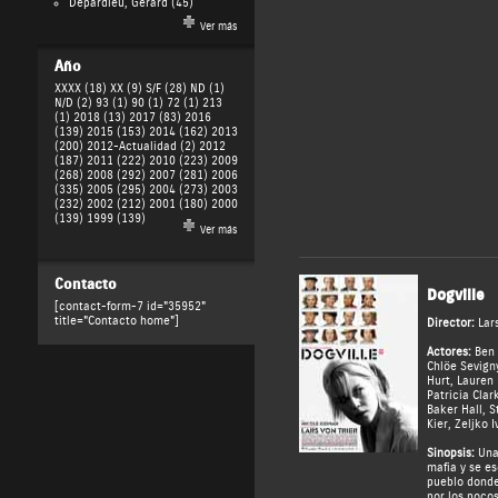
Depardieu, Gérard
(45)
Ver más
Año
XXXX (18)
XX (9)
S/F (28)
ND (1)
N/D (2)
93 (1)
90 (1)
72 (1)
213
(1)
2018 (13)
2017 (83)
2016
(139)
2015 (153)
2014 (162)
2013
(200)
2012-Actualidad (2)
2012
(187)
2011 (222)
2010 (223)
2009
(268)
2008 (292)
2007 (281)
2006
(335)
2005 (295)
2004 (273)
2003
(232)
2002 (212)
2001 (180)
2000
(139)
1999 (139)
Ver más
Contacto
Dogville
[contact-form-7 id="35952"
title="Contacto home"]
Director:
Lar
Actores:
Ben
Chlöe Sevign
Hurt
,
Lauren 
Patricia Clar
Baker Hall
,
S
Kier
,
Zeljko 
Sinopsis:
Una 
mafia y se e
pueblo donde
por los pocos