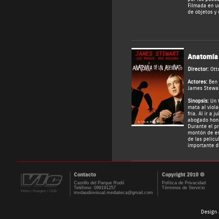
Filmada en un
de objetos y 
Anatomía 
Director:
Ott
Actores:
Ben
James Stewa
Sinopsis:
Un 
mata al viol
fría. Al ir a 
abogado hones
Durante el p
montón de e
de las pelícu
importante de
Contacto
Copyright 2010 ©
Castillo del Parque Rodó
Política de Privacidad
Teléfono: 099191257
Términos de Servicio
mvdaudiovisual.mediateca@gmail.com
Design 