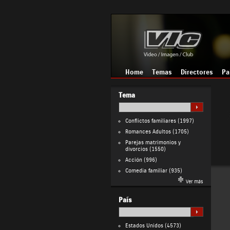
Home
Temas
Directores
Pa
Tema
Conflictos familiares
(1997)
Romances Adultos
(1705)
Parejas matrimonios y
divorcios
(1550)
Acción
(996)
Comedia familiar
(935)
Ver más
País
Estados Unidos
(4573)