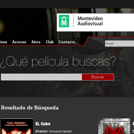
íses
Actores
Años
Club
Contacto
Resultado de Búsqueda
EL Cubo
Director:
Vincenzo Natali
D