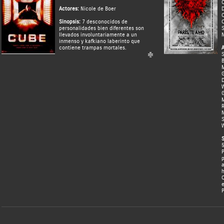
Actores:
Nicole de Boer
C
Sinopsis:
7 desconocidos de
O
personalidades bien diferentes son
S
llevados involuntariamente a un
N
inmenso y kafkiano laberinto que
contiene trampas mortales.
A
B
G
W
G
M
R
N
S
W
S
5
P
p
a
h
C
e
P