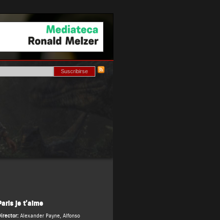
Paris je t’aime
irector:
Alexander Payne
,
Alfonso