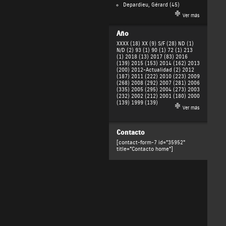
Depardieu, Gérard
(45)
Ver más
Año
XXXX (18)
XX (9)
S/F (28)
ND (1)
N/D (2)
93 (1)
90 (1)
72 (1)
213
(1)
2018 (13)
2017 (83)
2016
(139)
2015 (153)
2014 (162)
2013
(200)
2012-Actualidad (2)
2012
(187)
2011 (222)
2010 (223)
2009
(268)
2008 (292)
2007 (281)
2006
(335)
2005 (295)
2004 (273)
2003
(232)
2002 (212)
2001 (180)
2000
(139)
1999 (139)
Ver más
Contacto
[contact-form-7 id="35952"
title="Contacto home"]