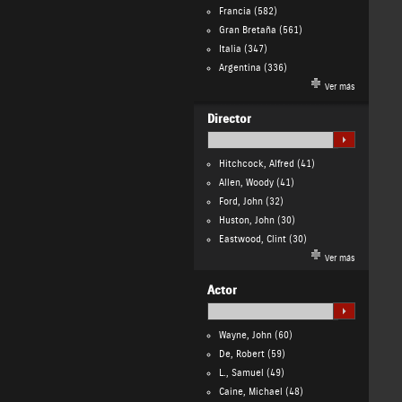
Francia
(582)
Gran Bretaña
(561)
Italia
(347)
Argentina
(336)
Ver más
Director
Hitchcock, Alfred
(41)
Allen, Woody
(41)
Ford, John
(32)
Huston, John
(30)
Eastwood, Clint
(30)
Ver más
Actor
Wayne, John
(60)
De, Robert
(59)
L., Samuel
(49)
Caine, Michael
(48)