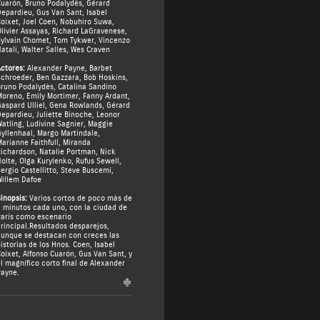
Cuarón
,
Bruno Podalydès
,
Gérard
Depardieu
,
Gus Van Sant
,
Isabel
oixet
,
Joel Coen
,
Nobuhiro Suwa
,
livier Assayas
,
Richard LaGravenese
,
ylvain Chomet
,
Tom Tykwer
,
Vincenzo
atali
,
Walter Salles
,
Wes Craven
ctores:
Alexander Payne
,
Barbet
Schroeder
,
Ben Gazzara
,
Bob Hoskins
,
runo Podalydès
,
Catalina Sandino
Moreno
,
Emily Mortimer
,
Fanny Ardant
,
aspard Ulliel
,
Gena Rowlands
,
Gérard
Depardieu
,
Juliette Binoche
,
Leonor
atling
,
Ludivine Sagnier
,
Maggie
yllenhaal
,
Margo Martindale
,
arianne Faithfull
,
Miranda
ichardson
,
Natalie Portman
,
Nick
olte
,
Olga Kurylenko
,
Rufus Sewell
,
ergio Castellitto
,
Steve Buscemi
,
illem Dafoe
inopsis:
Varios cortos de poco más de
 minutos cada uno, con la ciudad de
arís como escenario
rincipal.Resultados desparejos,
unque se destacan con creces las
istorias de los Hnos. Coen, Isabel
oixet, Alfonso Cuarón, Gus Van Sant, y
l magnífico corto final de Alexander
ayne.